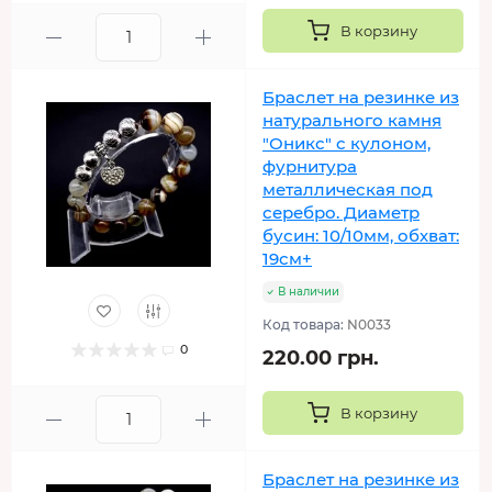
В корзину
Браслет на резинке из
натурального камня
"Оникс" с кулоном,
фурнитура
металлическая под
серебро. Диаметр
бусин: 10/10мм, обхват:
19см+
В наличии
Код товара:
N0033
0
220.00 грн.
В корзину
Браслет на резинке из