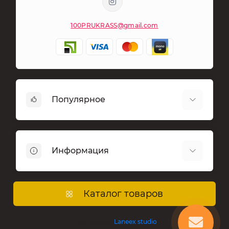
100PRUKRASS@gmail.com
Популярное
Бижутерия
Брелоки
Информация
Магниты сувенирные
Сувениры
Доставка
Фурнитура для бижутерии, брелоков и
О магазине
Каталог товаров
товары для творчества
Оплата
Морские сувениры
Договор публичной оферты
Сайт создан
Laneex studio
Шармы подвески в стиле пандора