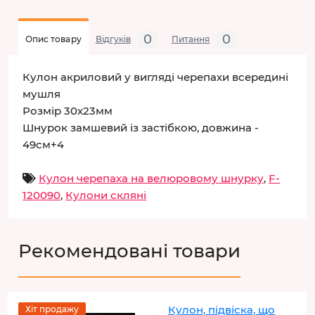
0
0
Опис товару
Відгуків
Питання
Кулон акриловий у вигляді черепахи всередині
мушля
Розмір 30x23мм
Шнурок замшевий із застібкою, довжина -
49см+4
Кулон черепаха на велюровому шнурку
,
F-
120090
,
Кулони скляні
Рекомендовані товари
Кулон, підвіска, що
Хіт продажу